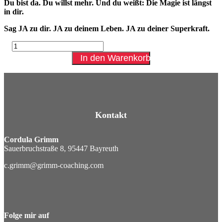
Du bist da. Du willst mehr. Und du weißt: Die Magie ist längst
in dir.
Sag JA zu dir. JA zu deinem Leben. JA zu deiner Superkraft.
Magic
in
In den Warenkorb
Your
Mind
–
66
Tage,
die
Kontakt
dein
Leben
verändern.
Cordula Grimm
Menge
Sauerbruchstraße 8, 95447 Bayreuth
c.grimm@grimm-coaching.com
Folge mir auf