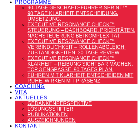
PROGRAMME
90-TAGE GESCHÄFTSFÜHRER-SPRINT™ –
90 TAGE KLARHEIT. ENTSCHEIDUNG.
UMSETZUNG.
EXECUTIVE RESONANCE CHECK™
STEUERUNG – DASHBOARD. PRIORITÄTEN.
NACHSTEUERUNG BEI KOMPLEXITÄT
EXECUTIVE RESONANCE CHECK™
VERBINDLICHKEIT – ROLLENABGLEICH.
ZUSTÄNDIGKEITEN. 30 TAGE REVIEW
EXECUTIVE RESONANCE CHECK™
KLARHEIT – REIBUNG SICHTBAR MACHEN.
TOP 3 ENGPÄSSE. 90 TAGES PLAN.
FÜHREN MIT KLARHEIT. ENTSCHEIDEN MIT
RUHE. WIRKEN MIT PRÄSENZ.
COACHING
VITA
AKTUELLES
GEDANKENPERSPEKTIVE
LÖSUNGSSTIFTER
PUBLIKATIONEN
AUSZEICHNUNGEN
KONTAKT