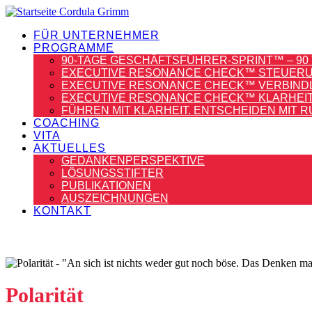
FÜR UNTERNEHMER
PROGRAMME
90-TAGE GESCHÄFTSFÜHRER-SPRINT™ – 90 
EXECUTIVE RESONANCE CHECK™ STEUERUN
EXECUTIVE RESONANCE CHECK™ VERBINDLIC
EXECUTIVE RESONANCE CHECK™ KLARHEIT –
FÜHREN MIT KLARHEIT. ENTSCHEIDEN MIT R
COACHING
VITA
AKTUELLES
GEDANKENPERSPEKTIVE
LÖSUNGSSTIFTER
PUBLIKATIONEN
AUSZEICHNUNGEN
KONTAKT
Polarität