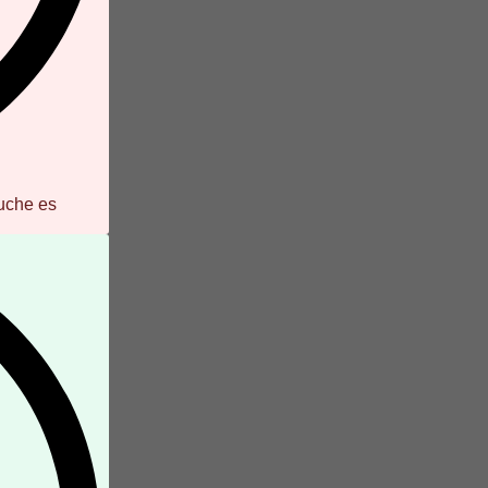
uche es