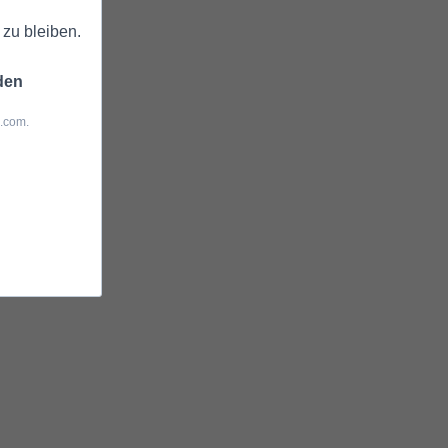
zu bleiben.
den
z.com.