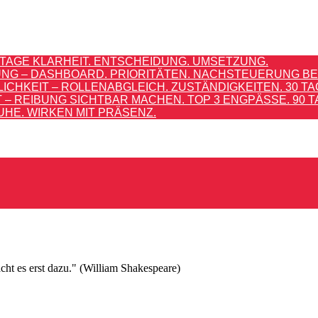
TAGE KLARHEIT. ENTSCHEIDUNG. UMSETZUNG.
G – DASHBOARD. PRIORITÄTEN. NACHSTEUERUNG BEI
HKEIT – ROLLENABGLEICH. ZUSTÄNDIGKEITEN. 30 TA
 REIBUNG SICHTBAR MACHEN. TOP 3 ENGPÄSSE. 90 T
UHE. WIRKEN MIT PRÄSENZ.