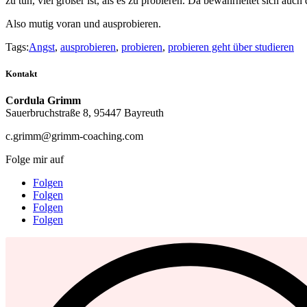
zu tun, viel größer ist, als es zu probieren. Da bewahrheitet sich auc
Also mutig voran und ausprobieren.
Tags:
Angst
,
ausprobieren
,
probieren
,
probieren geht über studieren
Kontakt
Cordula Grimm
Sauerbruchstraße 8, 95447 Bayreuth
c.grimm@grimm-coaching.com
Folge mir auf
Folgen
Folgen
Folgen
Folgen