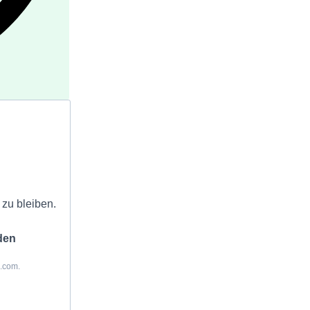
zu bleiben.
den
z.com.