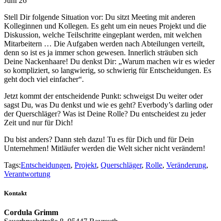
Juni 26
Stell Dir folgende Situation vor: Du sitzt Meeting mit anderen
Kolleginnen und Kollegen. Es geht um ein neues Projekt und die
Diskussion, welche Teilschritte eingeplant werden, mit welchen
Mitarbeitern … Die Aufgaben werden nach Abteilungen verteilt,
denn so ist es ja immer schon gewesen. Innerlich sträuben sich
Deine Nackenhaare! Du denkst Dir: „Warum machen wir es wieder
so kompliziert, so langwierig, so schwierig für Entscheidungen. Es
geht doch viel einfacher“.
Jetzt kommt der entscheidende Punkt: schweigst Du weiter oder
sagst Du, was Du denkst und wie es geht? Everbody’s darling oder
der Querschläger? Was ist Deine Rolle? Du entscheidest zu jeder
Zeit und nur für Dich!
Du bist anders? Dann steh dazu! Tu es für Dich und für Dein
Unternehmen! Mitläufer werden die Welt sicher nicht verändern!
Tags:
Entscheidungen
,
Projekt
,
Querschläger
,
Rolle
,
Veränderung
,
Verantwortung
Kontakt
Cordula Grimm