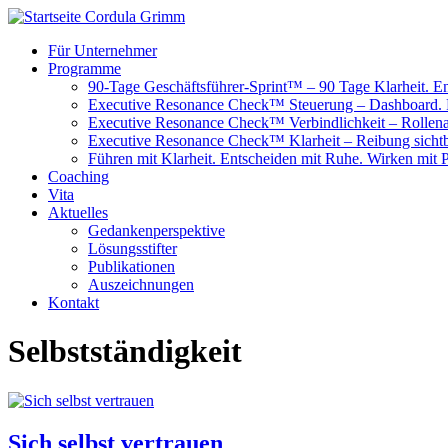
Für Unternehmer
Programme
90-Tage Geschäftsführer-Sprint™ – 90 Tage Klarheit. E
Executive Resonance Check™ Steuerung – Dashboard. Pr
Executive Resonance Check™ Verbindlichkeit – Rollena
Executive Resonance Check™ Klarheit – Reibung sichtb
Führen mit Klarheit. Entscheiden mit Ruhe. Wirken mit 
Coaching
Vita
Aktuelles
Gedankenperspektive
Lösungsstifter
Publikationen
Auszeichnungen
Kontakt
Selbstständigkeit
Sich selbst vertrauen