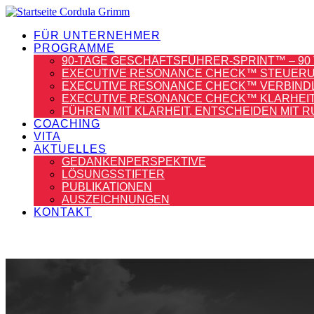
FÜR UNTERNEHMER
PROGRAMME
90-TAGE GESCHÄFTSFÜHRER-SPRINT™ – 90 
EXECUTIVE RESONANCE CHECK™ STEUERUN
EXECUTIVE RESONANCE CHECK™ VERBINDLIC
EXECUTIVE RESONANCE CHECK™ KLARHEIT –
FÜHREN MIT KLARHEIT. ENTSCHEIDEN MIT R
COACHING
VITA
AKTUELLES
GEDANKENPERSPEKTIVE
LÖSUNGSSTIFTER
PUBLIKATIONEN
AUSZEICHNUNGEN
KONTAKT