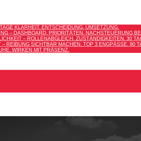
TAGE KLARHEIT. ENTSCHEIDUNG. UMSETZUNG.
G – DASHBOARD. PRIORITÄTEN. NACHSTEUERUNG BEI
HKEIT – ROLLENABGLEICH. ZUSTÄNDIGKEITEN. 30 TA
 REIBUNG SICHTBAR MACHEN. TOP 3 ENGPÄSSE. 90 T
UHE. WIRKEN MIT PRÄSENZ.