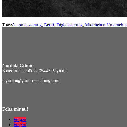
Tags:
Automatisierung
,
Beruf
,
Digitalisierung
,
Mitarbeiter
,
Unternehm
Cordula Grimm
Sauerbruchstraße 8, 95447 Bayreuth
c.grimm@grimm-coaching.com
Folge mir auf
Folgen
Folgen