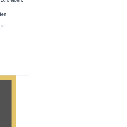
zu bleiben.
den
z.com.