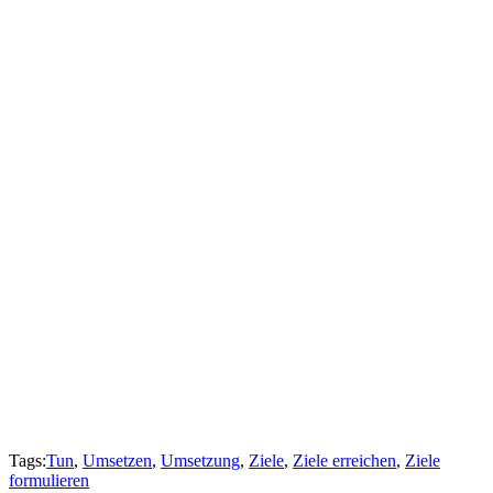
Tags:
Tun
,
Umsetzen
,
Umsetzung
,
Ziele
,
Ziele erreichen
,
Ziele
formulieren